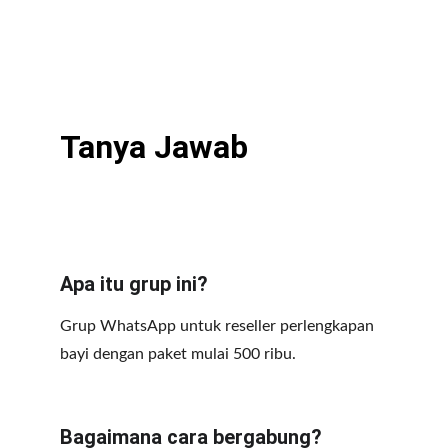
Tanya Jawab
Apa itu grup ini?
Grup WhatsApp untuk reseller perlengkapan 
bayi dengan paket mulai 500 ribu.
Bagaimana cara bergabung?