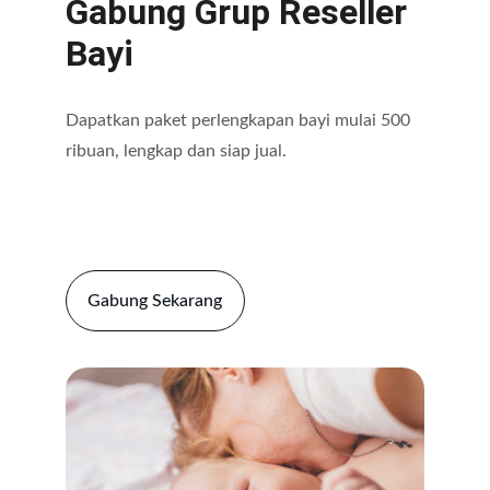
Gabung Grup Reseller 
Bayi
Dapatkan paket perlengkapan bayi mulai 500 
ribuan, lengkap dan siap jual.
Gabung Sekarang