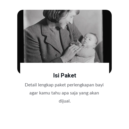
Isi Paket
Detail lengkap paket perlengkapan bayi 
agar kamu tahu apa saja yang akan 
dijual.