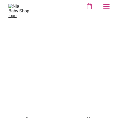
Gabung 
Sekarang
Dapatkan paket perlengkapan bayi mulai 500 
ribuan dan tips jualan yang pasti laku!