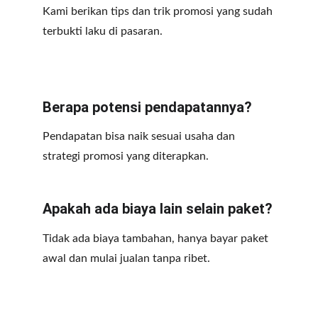
Kami berikan tips dan trik promosi yang sudah 
terbukti laku di pasaran.
Berapa potensi pendapatannya?
Pendapatan bisa naik sesuai usaha dan 
strategi promosi yang diterapkan.
Apakah ada biaya lain selain paket?
Tidak ada biaya tambahan, hanya bayar paket 
awal dan mulai jualan tanpa ribet.