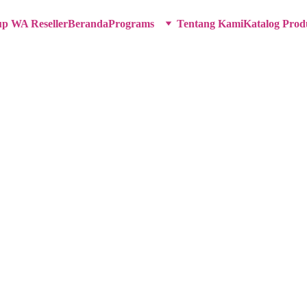
p WA Reseller
Beranda
Programs
Tentang Kami
Katalog Pro